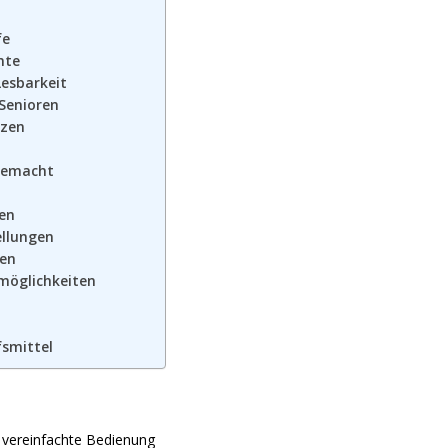
fe
nte
Lesbarkeit
Senioren
tzen
gemacht
en
ellungen
ien
möglichkeiten
fsmittel
 vereinfachte Bedienung