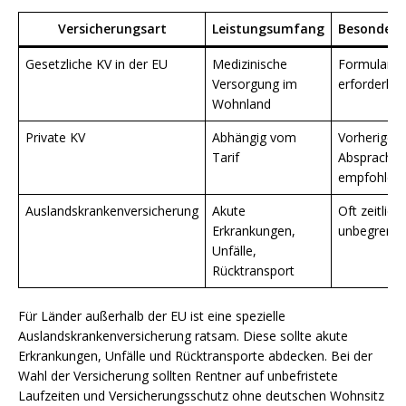
Versicherungsart
Leistungsumfang
Besonderh
Gesetzliche KV in der EU
Medizinische
Formular E
Versorgung im
erforderlich
Wohnland
Private KV
Abhängig vom
Vorherige
Tarif
Absprache
empfohlen
Auslandskrankenversicherung
Akute
Oft zeitlich
Erkrankungen,
unbegrenzt
Unfälle,
Rücktransport
Für Länder außerhalb der EU ist eine spezielle
Auslandskrankenversicherung ratsam. Diese sollte akute
Erkrankungen, Unfälle und Rücktransporte abdecken. Bei der
Wahl der Versicherung sollten Rentner auf unbefristete
Laufzeiten und Versicherungsschutz ohne deutschen Wohnsitz