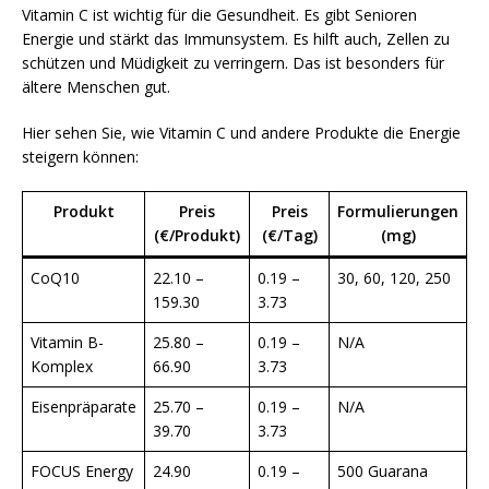
Vitamin C ist wichtig für die Gesundheit. Es gibt Senioren
Energie und stärkt das Immunsystem. Es hilft auch, Zellen zu
schützen und Müdigkeit zu verringern. Das ist besonders für
ältere Menschen gut.
Hier sehen Sie, wie Vitamin C und andere Produkte die Energie
steigern können:
Produkt
Preis
Preis
Formulierungen
(€/Produkt)
(€/Tag)
(mg)
CoQ10
22.10 –
0.19 –
30, 60, 120, 250
159.30
3.73
Vitamin B-
25.80 –
0.19 –
N/A
Komplex
66.90
3.73
Eisenpräparate
25.70 –
0.19 –
N/A
39.70
3.73
FOCUS Energy
24.90
0.19 –
500 Guarana