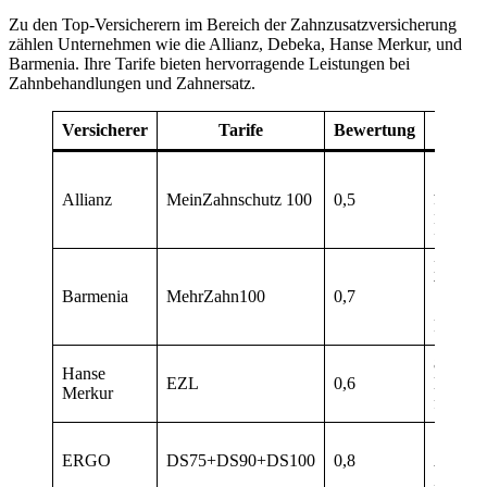
Zu den Top-Versicherern im Bereich der Zahnzusatzversicherung
zählen Unternehmen wie die Allianz, Debeka, Hanse Merkur, und
Barmenia. Ihre Tarife bieten hervorragende Leistungen bei
Zahnbehandlungen und Zahnersatz.
Versicherer
Tarife
Bewertung
Leis
100%
Abdeck
Allianz
MeinZahnschutz 100
0,5
Implant
Inlays
Keine
Warteze
Barmenia
MehrZahn100
0,7
100%
Festzus
80%
Hanse
EZL
0,6
Kostene
Merkur
für Zah
100%
ERGO
DS75+DS90+DS100
0,8
Abdeck
Zahners