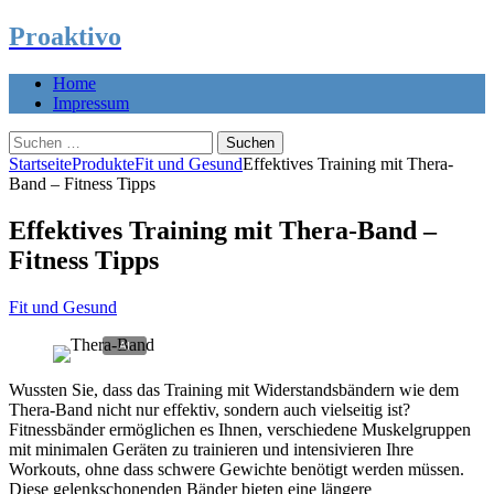
Proaktivo
Home
Impressum
Suchen
nach:
Startseite
Produkte
Fit und Gesund
Effektives Training mit Thera-
Band – Fitness Tipps
Effektives Training mit Thera-Band –
Fitness Tipps
Fit und Gesund
Wussten Sie, dass das Training mit Widerstandsbändern wie dem
Thera-Band nicht nur effektiv, sondern auch vielseitig ist?
Fitnessbänder ermöglichen es Ihnen, verschiedene Muskelgruppen
mit minimalen Geräten zu trainieren und intensivieren Ihre
Workouts, ohne dass schwere Gewichte benötigt werden müssen.
Diese gelenkschonenden Bänder bieten eine längere