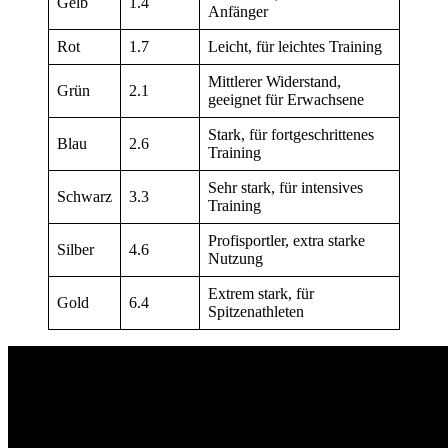
Gelb
1.4
Anfänger
Rot
1.7
Leicht, für leichtes Training
Mittlerer Widerstand,
Grün
2.1
geeignet für Erwachsene
Stark, für fortgeschrittenes
Blau
2.6
Training
Sehr stark, für intensives
Schwarz
3.3
Training
Profisportler, extra starke
Silber
4.6
Nutzung
Extrem stark, für
Gold
6.4
Spitzenathleten