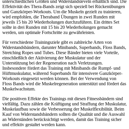
unterschiedlichen Größen und Widerstandsleveln erhältlich sind. Die
Effektivität des Thera-Bands zeigt sich speziell bei Rückenübungen
und Ganzkörper-Workouts. Um die Muskeln gezielt zu trainieren,
wird empfohlen, die Theraband Übungen in zwei Runden mit
jeweils 15 bis 20 Wiederholungen durchzuführen. Ein drittes Set
sollte in drei Runden mit 15 bis 20 Wiederholungen gemacht
werden, um optimale Fortschritte zu gewährleisten.
Für verschiedene Trainingsziele gibt es zahlreiche Arten von
Widerstandsbändern, darunter Minibands, Superbands, Floss Bands,
Stretching Ropes und Tubes. Diese Bänder bieten viele Vorteile,
einschließlich der Aktivierung der Muskulatur und der
Unterstützung bei der Regeneration nach Verletzungen.
Insbesondere fördert das Training mit Minibands die Rumpf- und
Hüftmuskulatur, während Superbands für intensivere Ganzkörper-
Workouts eingesetzt werden können. Bei der Verwendung von
Floss Bands wird die Muskelregeneration unterstützt und fördert das
Muskelwachstum.
Die positiven Effekte des Trainings mit diesen Fitnessbändern sind
vielfältig. Dazu zählen die Kräftigung und Straffung der Muskulatur,
Muskelaufbau sowie die Verbesserung der Muskelflexibilität. Beim
Kauf von Widerstandsbändern sollten die Qualität und die Auswahl
an Widerständen berücksichtigt werden, damit das Training sicher
und effektiv gestaltet werden kann.