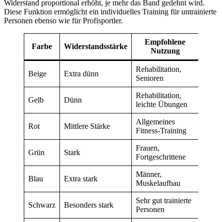
Widerstand proportional erhöht, je mehr das Band gedehnt wird.
Diese Funktion ermöglicht ein individuelles Training für untrainierte
Personen ebenso wie für Profisportler.
Empfohlene
Farbe
Widerstandsstärke
Nutzung
Rehabilitation,
Beige
Extra dünn
Senioren
Rehabilitation,
Gelb
Dünn
leichte Übungen
Allgemeines
Rot
Mittlere Stärke
Fitness-Training
Frauen,
Grün
Stark
Fortgeschrittene
Männer,
Blau
Extra stark
Muskelaufbau
Sehr gut trainierte
Schwarz
Besonders stark
Personen