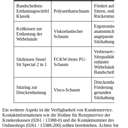
Bandscheiben-
Fördert aufrechtes
Entlastungswürfel
Polyurethanschaum
Sitzen, entlastet
Klassik
Rückenmuskulatur
Ergonomische,
Keilkissen zur
Viskoelastischer
anatomisch
Entlastung der
Schaum
angepasste
Wirbelsäule
Sitzhaltung
Verbessert die
Sitzqualität,
Sitzkissen Sissel
FCKW-freier PU-
entlastet
Sit Special 2 in 1
Schaum
Wirbelsäule und
Bandscheiben
Druckentlastung,
Sitzring zur
Förderung einer
Visco-Schaum
Druckentlastung
gesunden
Sitzhaltung
Ein weiterer Aspekt ist die Verfügbarkeit von Kundenservice.
Kontaktinformationen wie die Hotline für Rezeptservice der
Krankenkassen (0261 / 13388-0) und die Kontaktnummer des
Onlineshops (0261 / 13388-200) sollten bereitstehen. Achten Sie