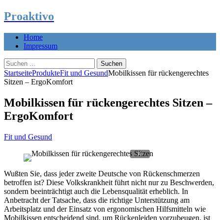
Proaktivo
Home
Impressum
Suchen
nach:
Startseite
Produkte
Fit und Gesund
Mobilkissen für rückengerechtes
Sitzen – ErgoKomfort
Mobilkissen für rückengerechtes Sitzen –
ErgoKomfort
Fit und Gesund
Wußten Sie, dass jeder zweite Deutsche von Rückenschmerzen
betroffen ist? Diese Volkskrankheit führt nicht nur zu Beschwerden,
sondern beeinträchtigt auch die Lebensqualität erheblich. In
Anbetracht der Tatsache, dass die richtige Unterstützung am
Arbeitsplatz und der Einsatz von ergonomischen Hilfsmitteln wie
Mobilkissen entscheidend sind, um Rückenleiden vorzubeugen, ist