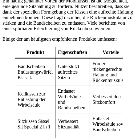
Ein häufig genannter Vorteil der Mobilkissen ist die Möglichkeit,
eine gesunde Sitzhaltung zu fördern. Nutzer beschreiben, dass sie
dank der speziellen Formgebung der Kissen eine aufrechte Haltung
einnehmen können. Diese trägt dazu bei, die Rückenmuskulatur zu
stärken und die Bandscheiben zu entlasten. Viele berichten von
einer spürbaren Erleichterung von Rückenbeschwerden.
Einige der am häufigsten empfohlenen Produkte umfassen:
Produkt
Eigenschaften
Vorteile
Fördert
Bandscheiben-
Unterstützt
rückengerechte
Entlastungswürfel
aufrechtes
Haltung und
Klassik
Sitzen
Rückenmuskulatur
Entlastet
Keilkissen zur
Wirbelsäule
Verbessert den
Entlastung der
und
Sitzkomfort
Wirbelsäule
Bandscheiben
Entlastet
Sitzkissen Sissel
Verbessert
Wirbelsäule sowie
Sit Special 2 in 1
Sitzqualität
Bandscheiben