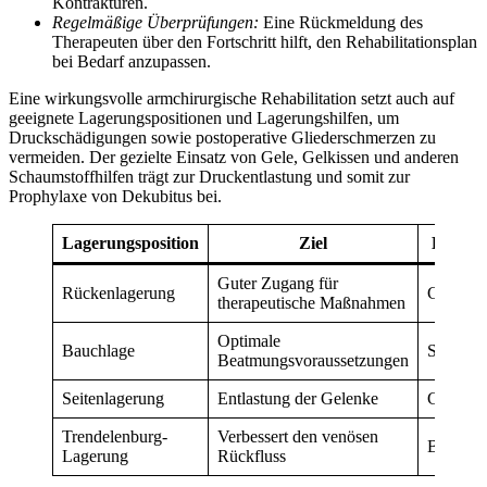
Kontrakturen.
Regelmäßige Überprüfungen:
Eine Rückmeldung des
Therapeuten über den Fortschritt hilft, den Rehabilitationsplan
bei Bedarf anzupassen.
Eine wirkungsvolle armchirurgische Rehabilitation setzt auch auf
geeignete Lagerungspositionen und Lagerungshilfen, um
Druckschädigungen sowie postoperative Gliederschmerzen zu
vermeiden. Der gezielte Einsatz von Gele, Gelkissen und anderen
Schaumstoffhilfen trägt zur Druckentlastung und somit zur
Prophylaxe von Dekubitus bei.
Lagerungsposition
Ziel
Lageru
Guter Zugang für
Rückenlagerung
Gelkiss
therapeutische Maßnahmen
Optimale
Bauchlage
Schaums
Beatmungsvoraussetzungen
Seitenlagerung
Entlastung der Gelenke
Gelmatt
Trendelenburg-
Verbessert den venösen
Bodenma
Lagerung
Rückfluss