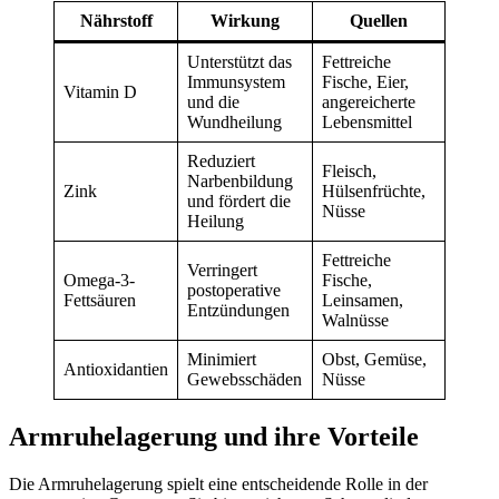
Nährstoff
Wirkung
Quellen
Unterstützt das
Fettreiche
Immunsystem
Fische, Eier,
Vitamin D
und die
angereicherte
Wundheilung
Lebensmittel
Reduziert
Fleisch,
Narbenbildung
Zink
Hülsenfrüchte,
und fördert die
Nüsse
Heilung
Fettreiche
Verringert
Omega-3-
Fische,
postoperative
Fettsäuren
Leinsamen,
Entzündungen
Walnüsse
Minimiert
Obst, Gemüse,
Antioxidantien
Gewebsschäden
Nüsse
Armruhelagerung und ihre Vorteile
Die Armruhelagerung spielt eine entscheidende Rolle in der