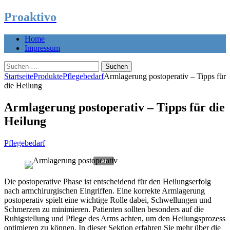
Proaktivo
Home
Impressum
Suchen
nach:
Startseite
Produkte
Pflegebedarf
Armlagerung postoperativ – Tipps für
die Heilung
Armlagerung postoperativ – Tipps für die
Heilung
Pflegebedarf
Die postoperative Phase ist entscheidend für den Heilungserfolg
nach armchirurgischen Eingriffen. Eine korrekte Armlagerung
postoperativ spielt eine wichtige Rolle dabei, Schwellungen und
Schmerzen zu minimieren. Patienten sollten besonders auf die
Ruhigstellung und Pflege des Arms achten, um den Heilungsprozess
optimieren zu können. In dieser Sektion erfahren Sie mehr über die