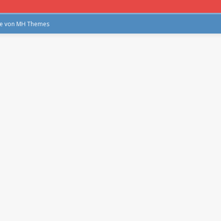
me von
MH Themes