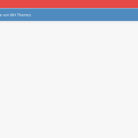
me von
MH Themes