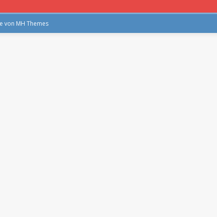
me von
MH Themes