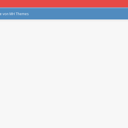
me von
MH Themes