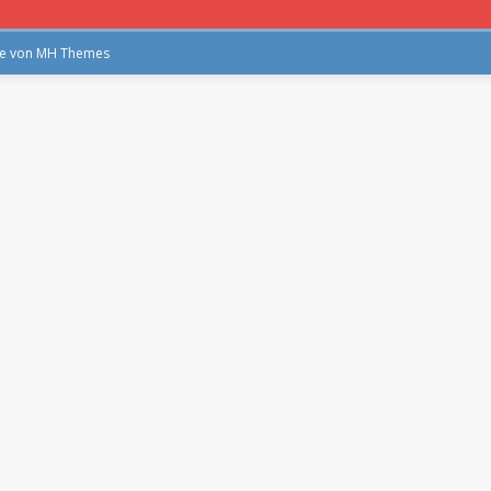
me von
MH Themes