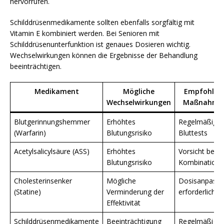
hervorrufen.
Schilddrüsenmedikamente sollten ebenfalls sorgfältig mit
Vitamin E kombiniert werden. Bei Senioren mit
Schilddrüsenunterfunktion ist genaues Dosieren wichtig.
Wechselwirkungen können die Ergebnisse der Behandlung
beeinträchtigen.
Medikament
Mögliche
Empfohlen
Wechselwirkungen
Maßnahme
Blutgerinnungshemmer
Erhöhtes
Regelmäßige
(Warfarin)
Blutungsrisiko
Bluttests
Acetylsalicylsäure (ASS)
Erhöhtes
Vorsicht bei
Blutungsrisiko
Kombination
Cholesterinsenker
Mögliche
Dosisanpass
(Statine)
Verminderung der
erforderlich
Effektivität
Schilddrüsenmedikamente
Beeinträchtigung
Regelmäßige