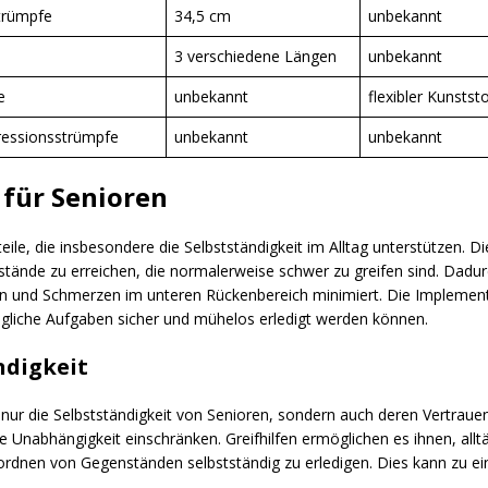
trümpfe
34,5 cm
unbekannt
3 verschiedene Längen
unbekannt
e
unbekannt
flexibler Kunststo
ressionsstrümpfe
unbekannt
unbekannt
 für Senioren
teile, die insbesondere die Selbstständigkeit im Alltag unterstützen. D
ände zu erreichen, die normalerweise schwer zu greifen sind. Dadur
ken und Schmerzen im unteren Rückenbereich minimiert. Die Implementi
tägliche Aufgaben sicher und mühelos erledigt werden können.
ndigkeit
 nur die Selbstständigkeit von Senioren, sondern auch deren Vertrauen 
e Unabhängigkeit einschränken. Greifhilfen ermöglichen es ihnen, all
rdnen von Gegenständen selbstständig zu erledigen. Dies kann zu ei